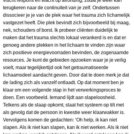
vlucht respons en wacht op afronding, zodat je weer kan
terugkeren naar de continuïteit van je zelf. Ondertussen
dissocieer je je van de plek waar het trauma zich lichamelijk
vastgezet heeft. Die plek bevindt zich bijvoorbeeld bij maag,
nek, schouders of borst. Ik probeer cliënten duidelijk te
maken dat het trauma slechts lokaal verankerd is en dat er
genoeg andere plekken in het lichaam te vinden zijn waar
zich positieve energievoorraden bevinden, de zogenaamde
resources. Je kunt de gebieden opzoeken waar je je veilig
voelt, maar tegelijkertijd ook het getraumatiseerde
lichaamsdeel aandacht geven. Door dat te doen merk je dat
de lading zich als vanzelf ontlaadt. Op dat moment ben je
klaar om een volgende stap in het verwerkingsproces te
doen. Een voorbeeld. Iemand lijdt aan slapeloosheid.
Telkens als de slaap opkomt, slaat het systeem op tilt met
als gevolg dat de persoon in kwestie weer klaarwakker is.
Vervolgens komen de gedachten: ‘Oh help, ik kan niet
slapen. Als ik niet kan slapen, kan ik niet werken. Als ik niet