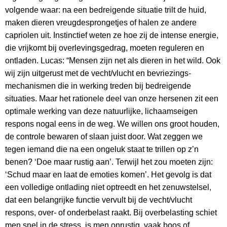
volgende waar: na een bedreigende situatie trilt de huid,
maken dieren vreugdesprongetjes of halen ze andere
capriolen uit. Instinctief weten ze hoe zij de intense energie,
die vrijkomt bij overlevingsgedrag, moeten reguleren en
ontladen. Lucas: “Mensen zijn net als dieren in het wild. Ook
wij zijn uitgerust met de vecht/vlucht en bevriezings-
mechanismen die in werking treden bij bedreigende
situaties. Maar het rationele deel van onze hersenen zit een
optimale werking van deze natuurlijke, lichaamseigen
respons nogal eens in de weg. We willen ons groot houden,
de controle bewaren of slaan juist door. Wat zeggen we
tegen iemand die na een ongeluk staat te trillen op z’n
benen? ‘Doe maar rustig aan’. Terwijl het zou moeten zijn:
‘Schud maar en laat de emoties komen’. Het gevolg is dat
een volledige ontlading niet optreedt en het zenuwstelsel,
dat een belangrijke functie vervult bij de vecht/vlucht
respons, over- of onderbelast raakt. Bij overbelasting schiet
men snel in de stress, is men onrustig, vaak boos of