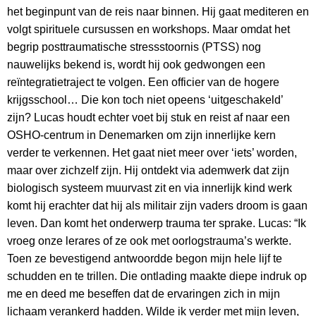
het beginpunt van de reis naar binnen. Hij gaat mediteren en
volgt spirituele cursussen en workshops. Maar omdat het
begrip posttraumatische stressstoornis (PTSS) nog
nauwelijks bekend is, wordt hij ook gedwongen een
reïntegratietraject te volgen. Een officier van de hogere
krijgsschool… Die kon toch niet opeens ‘uitgeschakeld’
zijn? Lucas houdt echter voet bij stuk en reist af naar een
OSHO-centrum in Denemarken om zijn innerlijke kern
verder te verkennen. Het gaat niet meer over ‘iets’ worden,
maar over zichzelf zijn. Hij ontdekt via ademwerk dat zijn
biologisch systeem muurvast zit en via innerlijk kind werk
komt hij erachter dat hij als militair zijn vaders droom is gaan
leven. Dan komt het onderwerp trauma ter sprake. Lucas: “Ik
vroeg onze lerares of ze ook met oorlogstrauma’s werkte.
Toen ze bevestigend antwoordde begon mijn hele lijf te
schudden en te trillen. Die ontlading maakte diepe indruk op
me en deed me beseffen dat de ervaringen zich in mijn
lichaam verankerd hadden. Wilde ik verder met mijn leven,