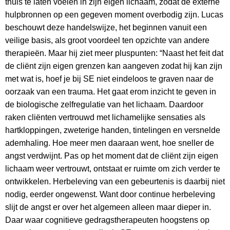
thuis te laten voelen in zijn eigen lichaam, zodat de externe
hulpbronnen op een gegeven moment overbodig zijn. Lucas
beschouwt deze handelswijze, het beginnen vanuit een
veilige basis, als groot voordeel ten opzichte van andere
therapieën. Maar hij ziet meer pluspunten: “Naast het feit dat
de cliënt zijn eigen grenzen kan aangeven zodat hij kan zijn
met wat is, hoef je bij SE niet eindeloos te graven naar de
oorzaak van een trauma. Het gaat erom inzicht te geven in
de biologische zelfregulatie van het lichaam. Daardoor
raken cliënten vertrouwd met lichamelijke sensaties als
hartkloppingen, zweterige handen, tintelingen en versnelde
ademhaling. Hoe meer men daaraan went, hoe sneller de
angst verdwijnt. Pas op het moment dat de cliënt zijn eigen
lichaam weer vertrouwt, ontstaat er ruimte om zich verder te
ontwikkelen. Herbeleving van een gebeurtenis is daarbij niet
nodig, eerder ongewenst. Want door continue herbeleving
slijt de angst er over het algemeen alleen maar dieper in.
Daar waar cognitieve gedragstherapeuten hoogstens op