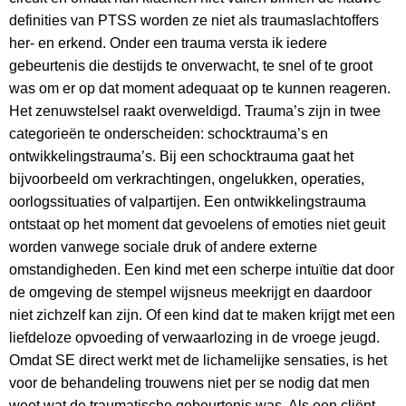
definities van PTSS worden ze niet als traumaslachtoffers
her- en erkend. Onder een trauma versta ik iedere
gebeurtenis die destijds te onverwacht, te snel of te groot
was om er op dat moment adequaat op te kunnen reageren.
Het zenuwstelsel raakt overweldigd. Trauma’s zijn in twee
categorieën te onderscheiden: schocktrauma’s en
ontwikkelingstrauma’s. Bij een schocktrauma gaat het
bijvoorbeeld om verkrachtingen, ongelukken, operaties,
oorlogssituaties of valpartijen. Een ontwikkelingstrauma
ontstaat op het moment dat gevoelens of emoties niet geuit
worden vanwege sociale druk of andere externe
omstandigheden. Een kind met een scherpe intuïtie dat door
de omgeving de stempel wijsneus meekrijgt en daardoor
niet zichzelf kan zijn. Of een kind dat te maken krijgt met een
liefdeloze opvoeding of verwaarlozing in de vroege jeugd.
Omdat SE direct werkt met de lichamelijke sensaties, is het
voor de behandeling trouwens niet per se nodig dat men
weet wat de traumatische gebeurtenis was. Als een cliënt